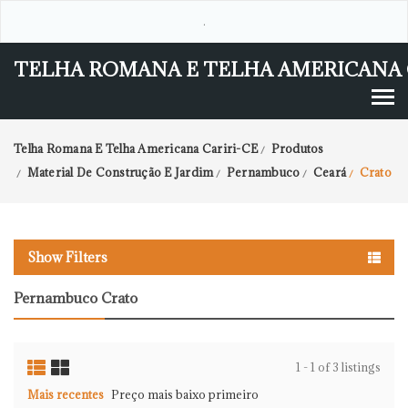
.
TELHA ROMANA E TELHA AMERICANA 
Telha Romana E Telha Americana Cariri-CE
Produtos
/
Material De Construção E Jardim
Pernambuco
Ceará
Crato
/
/
/
/
Show Filters
Pernambuco Crato
1 - 1 of 3 listings
Mais recentes
Preço mais baixo primeiro