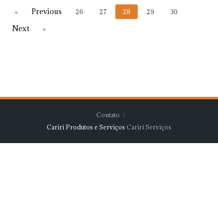
«
26
27
28
29
30
»
Contato
Cariri Produtos e Serviços
Cariri Serviços