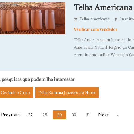
Telha Americana 
Telha Americana
Juazeiro
Verificar com vendedor
Telha Americana em Juazeiro do 
Americana Natural Região do Ca
Atendimento online Whatsapp Qual
 pesquisas que podem lhe interessar
 Cerâmico Crato
Telha Romana Juazeiro do Norte
27
28
29
30
31
»